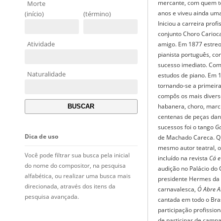
mercante, com quem te
Morte
anos e viveu ainda uma
(início)
(término)
Iniciou a carreira prof
conjunto Choro Carioca
Atividade
amigo. Em 1877 estre
pianista português, co
sucesso imediato. Co
Naturalidade
estudos de piano. Em 
tornando-se a primeira
compôs os mais diverso
habanera, choro, marc
centenas de peças da
sucessos foi o tango
G
Dica de uso
de Machado Careca. Qu
mesmo autor teatral, 
Você pode filtrar sua busca pela inicial
incluído na revista
Cá e
do nome do compositor, na pesquisa
audição no Palácio do 
alfabética, ou realizar uma busca mais
presidente Hermes da
direcionada, através dos itens da
carnavalesca,
Ó Abre A
pesquisa avançada.
cantada em todo o Bra
participação profissio
de participar de campa