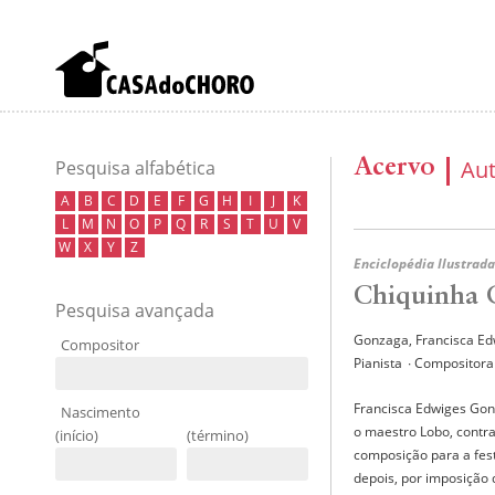
Acervo
Au
Pesquisa alfabética
A
B
C
D
E
F
G
H
I
J
K
L
M
N
O
P
Q
R
S
T
U
V
W
X
Y
Z
Enciclopédia Ilustrada
Chiquinha 
Pesquisa avançada
Gonzaga, Francisca E
Compositor
Pianista
∙ Compositora
Francisca Edwiges Gon
Nascimento
o maestro Lobo, contra
(início)
(término)
composição para a fes
depois, por imposição 