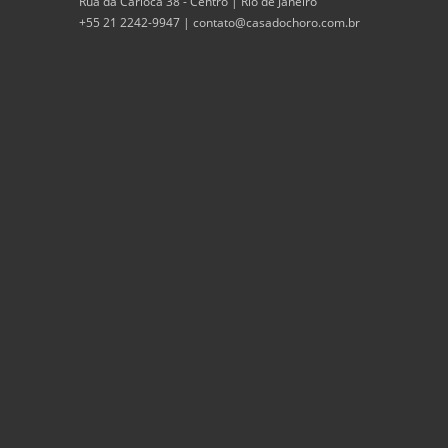
Rua da Carioca 38 - Centro | Rio de Janeiro
+55 21 2242-9947 |
contato@casadochoro.com.br