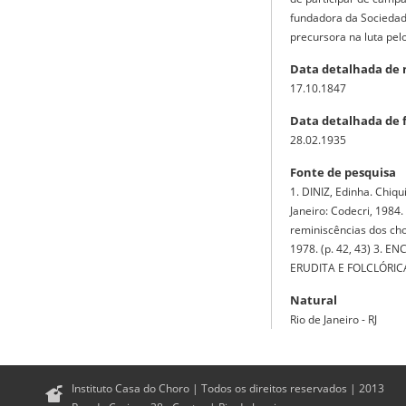
fundadora da Sociedade
precursora na luta pelo
Data detalhada de
17.10.1847
Data detalhada de 
28.02.1935
Fonte de pesquisa
1. DINIZ, Edinha. Chiq
Janeiro: Codecri, 1984
reminiscências dos chor
1978. (p. 42, 43) 3. 
ERUDITA E FOLCLÓRICA. 
Natural
Rio de Janeiro - RJ
Instituto Casa do Choro | Todos os direitos reservados | 2013